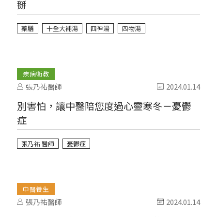
掰
藥膳
十全大補湯
四神湯
四物湯
疾病衛教
張乃祐醫師
2024.01.14
別害怕，讓中醫陪您度過心靈寒冬－憂鬱
症
張乃祐 醫師
憂鬱症
中醫養生
張乃祐醫師
2024.01.14