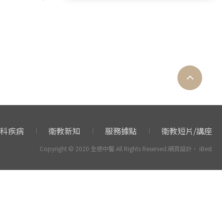
張慈文 醫師
蔡真真 醫師
蔡運寧 醫師
張鈺鑫 醫師
王麗香 醫師
全德編輯部
長新冠
新冠肺炎
心臟內科
皮膚科
身心科
骨關節科
婦科
血液腫瘤科
科疾病
衛教新知
服務據點
衛教短片/講座
新陳代謝科
一般科
Copyright © 2020 全德中醫 All Rights Reserved.
網頁設計
‧
iBest
時節保養
中醫輕鬆談
病友故事
板機指
憂鬱症
中醫心血管
人參
抽筋
口乾
子宮肌瘤
腦霧