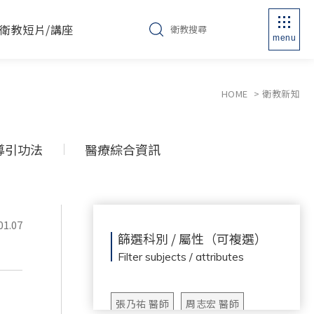
衛教短片/講座
menu
HOME
衛教新知
導引功法
醫療綜合資訊
01.07
篩選科別 / 屬性（可複選）
Filter subjects / attributes
張乃祐 醫師
周志宏 醫師