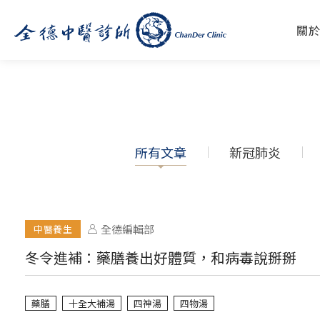
關
所有文章
新冠肺炎
全德編輯部
中醫養生
冬令進補：藥膳養出好體質，和病毒說掰掰
藥膳
十全大補湯
四神湯
四物湯