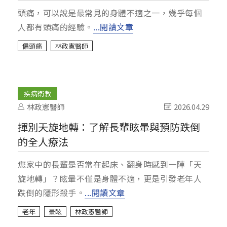
頭痛，可以說是最常見的身體不適之一，幾乎每個
人都有頭痛的經驗。
...閱讀文章
偏頭痛
林政憲醫師
疾病衛教
林政憲醫師
2026.04.29
揮別天旋地轉：了解長輩眩暈與預防跌倒
的全人療法
您家中的長輩是否常在起床、翻身時感到一陣「天
旋地轉」？眩暈不僅是身體不適，更是引發老年人
跌倒的隱形殺手。
...閱讀文章
老年
暈眩
林政憲醫師