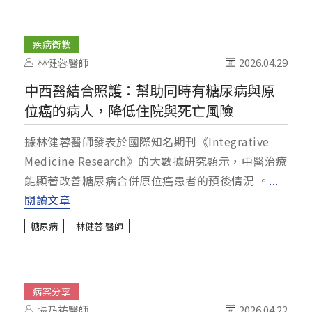
疾病衛教
林健蓉醫師
2026.04.29
中西醫結合照護：幫助同時有糖尿病與原
位癌的病人，降低住院與死亡風險
據林健蓉醫師發表於國際知名期刊《Integrative
Medicine Research》的大數據研究顯示，中醫治療
能顯著改善糖尿病合併原位癌患者的預後情況 。
...
閱讀文章
糖尿病
林健蓉 醫師
病案分享
張乃祐醫師
2026.04.22