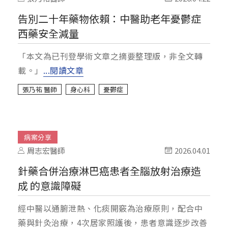
告別二十年藥物依賴：中醫助老年憂鬱症
西藥安全減量
「本文為已刊登學術文章之摘要整理版，非全文轉
載。」
...閱讀文章
張乃祐 醫師
身心科
憂鬱症
病案分享
周志宏醫師
2026.04.01
針藥合併治療淋巴癌患者全腦放射治療造
成 的意識障礙
經中醫以通腑泄熱、化痰開竅為治療原則，配合中
藥與針灸治療，4次居家照護後，患者意識逐步改善