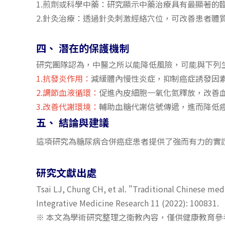
1.煎劑或科學中藥：研究顯示中藥治療具有最顯著的
2.針灸治療：透過針灸刺激經絡穴位，可改善患者體質
四、 潛在的保護機制
研究團隊認為，中醫之所以能降低風險，可能與下列生
1.抗發炎作用：
減緩體內慢性炎症，抑制癌症誘發因素
2.調節血液循環：
促進內皮細胞一氧化氮釋放，改善血
3.改善代謝環境：
輔助血糖代謝信號傳遞，進而降低癌
五、 結論與建議
這項研究為糖尿病合併癌症患者提供了強而有力的實證
研究文獻出處
Tsai LJ, Chung CH, et al. "Traditional Chinese medi
Integrative Medicine Research 11 (2022): 100831.
※ 本文為學術研究整理之衛教內容，僅供健康教育參