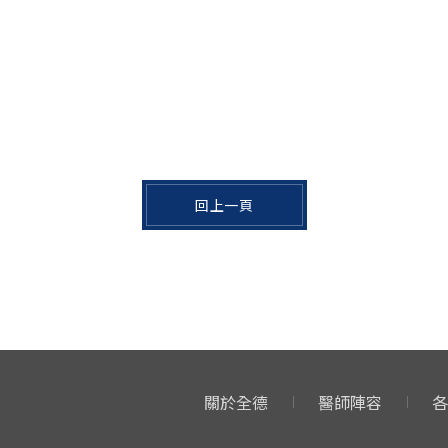
回上一頁
關於全德
醫師陣容
各