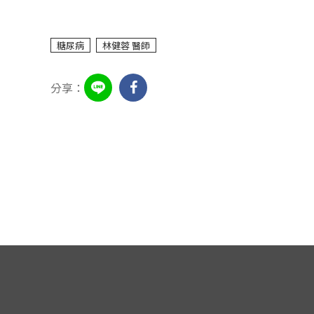
糖尿病
林健蓉 醫師
分享：