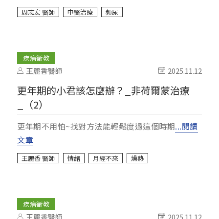
周志宏 醫師
中醫治療
頻尿
疾病衛教
王麗香醫師
2025.11.12
更年期的小君該怎麼辦？_非荷爾蒙治療
_（2）
更年期不用怕~找對方法能輕鬆度過這個時期
...閱讀
文章
王麗香 醫師
情緒
月經不來
燥熱
疾病衛教
王麗香醫師
2025.11.12