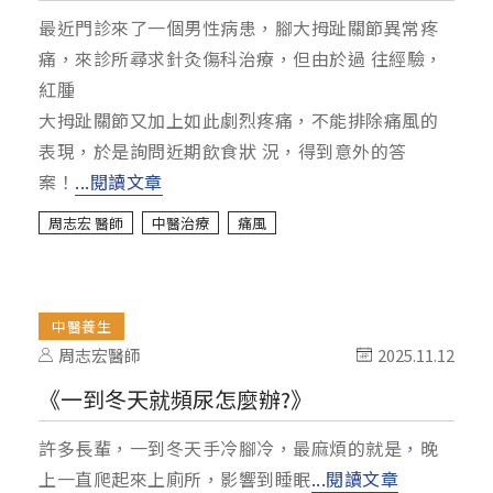
最近門診來了一個男性病患，腳大拇趾關節異常疼
痛，來診所尋求針灸傷科治療，但由於過 往經驗，
紅腫
大拇趾關節又加上如此劇烈疼痛，不能排除痛風的
表現，於是詢問近期飲食狀 況，得到意外的答
案！
...閱讀文章
周志宏 醫師
中醫治療
痛風
中醫養生
周志宏醫師
2025.11.12
《一到冬天就頻尿怎麼辦?》
許多長輩，一到冬天手冷腳冷，最麻煩的就是，晚
上一直爬起來上廁所，影響到睡眠
...閱讀文章