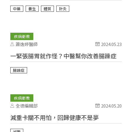
中藥
養生
體質
針灸
疾病衛教
蕭逸婷醫師
2024.05.23
一緊張腸胃就作怪？中醫幫你改善腸躁症
腸躁症
疾病衛教
全德編輯部
2024.05.20
減重卡關不用怕，回歸健康不是夢
減肥