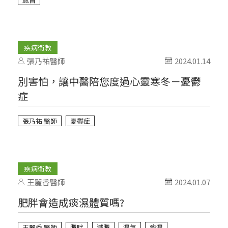
疾病衛教
張乃祐醫師
2024.01.14
別害怕，讓中醫陪您度過心靈寒冬－憂鬱
症
張乃祐 醫師
憂鬱症
疾病衛教
王麗香醫師
2024.01.07
肥胖會造成痰濕體質嗎?
王麗香 醫師
肥胖
減肥
濕氣
痰濕