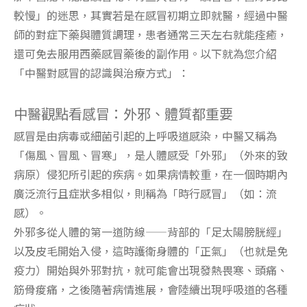
較慢」的迷思，其實若是在感冒初期立即就醫，經過中醫
師的對症下藥與體質調理，患者通常三天左右就能痊癒，
還可免去服用西藥感冒藥後的副作用。以下就為您介紹
「中醫對感冒的認識與治療方式」：
中醫觀點看感冒：外邪、體質都重要
感冒是由病毒或細菌引起的上呼吸道感染，中醫又稱為
「傷風、冒風、冒寒」，是人體感受「外邪」（外來的致
病原）侵犯所引起的疾病。如果病情較重，在一個時期內
廣泛流行且症狀多相似，則稱為「時行感冒」（如：流
感）。
外邪多從人體的第一道防線——背部的「足太陽膀胱經」
以及皮毛開始入侵，這時護衛身體的「正氣」（也就是免
疫力）開始與外邪對抗，就可能會出現發熱畏寒、頭痛、
筋骨痠痛，之後隨著病情進展，會陸續出現呼吸道的各種