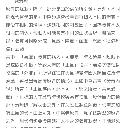
減治療
感冒的症狀，除了一部分是由於病菌所引發，另外，不同
於現代醫學的是，中醫師還會考量到每個人不同的體質。
即使在相同的環境、遇到相同的刺激因子，因為體質不太
相同的關係，每個人可能會有不同的症狀表現。概括來
說，體質可粗略分成「氣虛、陽虛、血虛、陰虛、痰濕瘀
滯」五類。
其中，「氣虛」體質的病人，可能是平時太勞累、睡眠不
足或飲食不振，導致人體的「正氣」較弱，無法抗禦相對
較強的「外邪」，所以往往在天氣轉變時因人體無法及時
適應，容易出現反覆感冒的情形，正如中醫古書《黃帝內
經》所言：「正氣存內，邪不可干，邪之所湊，其氣必
虛」。這樣的人在感冒時也較容易有怕風、疲倦無力的情
形，治療除了解表藥之外，在急性症狀緩解後，也需酌加
補正氣的藥。由上可知，中醫看感冒，除了依證型的感冒
之外，用藥時也要考慮到病人本身的體質狀況，才能避免