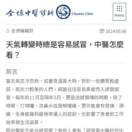
menu
全德編輯部
2024.05.06
天氣轉變時總是容易感冒，中醫怎麼
看？
前言
當天氣忽冷忽熱，或晝夜溫差大時，對於一些體質較虛
弱、抵抗力較差的人們，病菌往往容易乘虛而入誘發感
冒。每年的11月至隔年3月，更是流感頻傳的時期，除了
咳嗽、打噴嚏、流鼻水或是喉嚨痛，更可能會有發燒、頭
痛、全身痠痛和疲倦等擾人的症狀，也影響了患者的工作
效率與生活品質。
那中醫能不能治感冒呢？有些人會有「感冒看中醫好的比