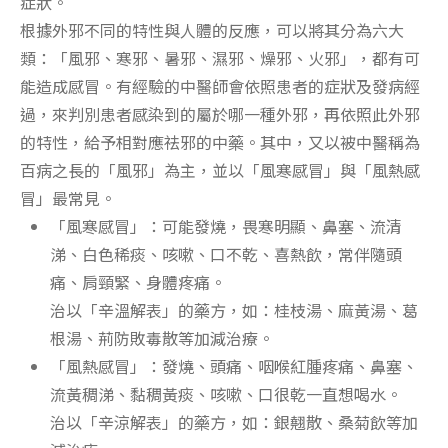
症狀。
根據外邪不同的特性與人體的反應，可以將其分為六大
類：「風邪、寒邪、暑邪、濕邪、燥邪、火邪」，都有可
能造成感冒。有經驗的中醫師會依照患者的症狀及發病經
過，來判別患者感染到的屬於哪一種外邪，再依照此外邪
的特性，給予相對應祛邪的中藥。其中，又以被中醫稱為
百病之長的「風邪」為主，並以「風寒感冒」與「風熱感
冒」最常見。
「風寒感冒」：可能發燒，畏寒明顯、鼻塞、流清
涕、白色稀痰、咳嗽、口不乾、喜熱飲，常伴隨頭
痛、肩頸緊、身體疼痛。
治以「辛溫解表」的藥方，如：桂枝湯、麻黃湯、葛
根湯、荊防敗毒散等加減治療。
「風熱感冒」：發燒、頭痛、咽喉紅腫疼痛、鼻塞、
流黃稠涕、黏稠黃痰、咳嗽、口很乾一直想喝水。
治以「辛涼解表」的藥方，如：銀翹散、桑菊飲等加