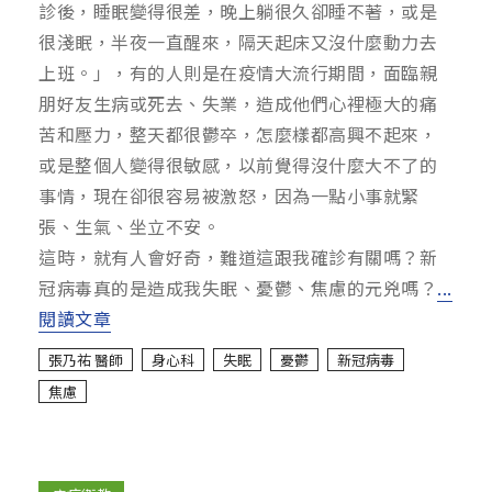
診後，睡眠變得很差，晚上躺很久卻睡不著，或是
很淺眠，半夜一直醒來，隔天起床又沒什麼動力去
上班。」，有的人則是在疫情大流行期間，面臨親
朋好友生病或死去、失業，造成他們心裡極大的痛
苦和壓力，整天都很鬱卒，怎麼樣都高興不起來，
或是整個人變得很敏感，以前覺得沒什麼大不了的
事情，現在卻很容易被激怒，因為一點小事就緊
張、生氣、坐立不安。
這時，就有人會好奇，難道這跟我確診有關嗎？新
冠病毒真的是造成我失眠、憂鬱、焦慮的元兇嗎？
...
閱讀文章
張乃祐 醫師
身心科
失眠
憂鬱
新冠病毒
焦慮