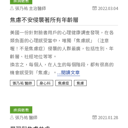
疾病衛教
張乃祐 主治醫師
2022.03.04
焦慮不安侵襲著所有年齡層
美國一份針對臉書用戶的心理健康調查發現，在各
類負面的心理感受當中，唯獨「焦慮感」（注意
喔！不是焦慮症）侵襲的人群最廣，包括性別、年
齡層、社經地位等等。
換言之，每個人，在人生的每個階段，都有很高的
機會感受到「焦慮」。
...閱讀文章
張乃祐 醫師
身心科
焦慮症
焦慮
疾病衛教
張乃祐 醫師
2021.01.28