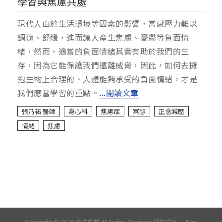
學習與焦慮共處
現代人由於生活環境等因素的影響，常感壓力難以
調適、舒緩，進而讓人產生焦慮、憂鬱等負面情
緒，然而，適當的負面情緒其實有助於我們的生
存，因為它能保護我們遠離威脅，因此，如何去擁
抱生物上合理的、人體能夠承受的負面情緒，才是
我們應當學習的重點。
...閱讀文章
張乃祐 醫師
身心科
焦慮症
冥想
正念減壓
情緒
焦慮
Copyright © 2020 全德中醫 All Rights Reserved.
網頁設計
‧
iBest