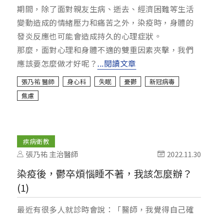
期間，除了面對親友生病、逝去、經濟困難等生活
變動造成的情緒壓力和痛苦之外，染疫時，身體的
發炎反應也可能會造成持久的心理症狀。
那麼，面對心理和身體不適的雙重因素夾擊，我們
應該要怎麼做才好呢？
...閱讀文章
張乃祐 醫師
身心科
失眠
憂鬱
新冠病毒
焦慮
疾病衛教
張乃祐 主治醫師
2022.11.30
染疫後，鬱卒煩惱睡不著，我該怎麼辦？
(1)
最近有很多人就診時會說：「醫師，我覺得自己確