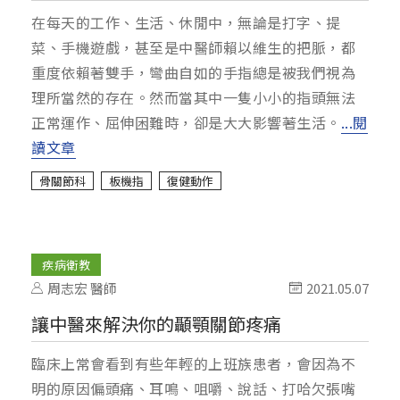
在每天的工作、生活、休閒中，無論是打字、提
菜、手機遊戲，甚至是中醫師賴以維生的把脈，都
重度依賴著雙手，彎曲自如的手指總是被我們視為
理所當然的存在。然而當其中一隻小小的指頭無法
正常運作、屈伸困難時，卻是大大影響著生活。
...閱
讀文章
骨關節科
板機指
復健動作
疾病衛教
周志宏 醫師
2021.05.07
讓中醫來解決你的顳顎關節疼痛
臨床上常會看到有些年輕的上班族患者，會因為不
明的原因偏頭痛、耳鳴、咀嚼、說話、打哈欠張嘴