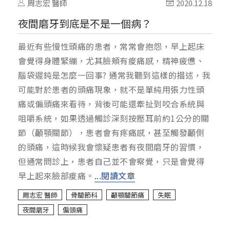
周志宏 醫師
2020.12.18
夜間磨牙到底是不是一個病？
最近有些慢性頭痛的患者，常常會抱怨，早上起床
會覺得身體緊繃，尤其臉頰有痠痛感，精神疲憊、
腦袋遲鈍是怎麼一回事? 通常我聽到這樣的描述，我
可能對於患者的頭痛現象，就不是單純用張力性頭
痛或偏頭痛來看待，背後可能還牽扯到咬合系統與
咀嚼系統，如果透過觸診深刻按壓耳前約1公分的關
節（顳顎關節），患者會有疼痛感，甚至觸發顳側
的頭痛，這時候我會懷疑患者有夜間磨牙的習慣，
但通常問診上，患者自己並不會察覺，只是會覺得
早上起來臉部痠痛。
...閱讀文章
周志宏 醫師
骨關節科
顳顎關節痛
失眠
夜間磨牙
偏頭痛