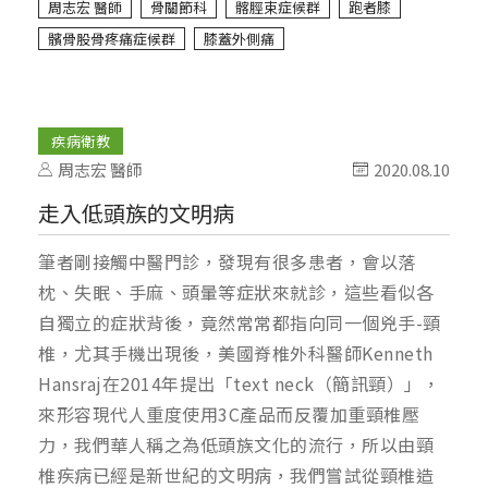
周志宏 醫師
骨關節科
髂脛束症候群
跑者膝
髕骨股骨疼痛症候群
膝蓋外側痛
疾病衛教
周志宏 醫師
2020.08.10
走入低頭族的文明病
筆者剛接觸中醫門診，發現有很多患者，會以落
枕、失眠、手麻、頭暈等症狀來就診，這些看似各
自獨立的症狀背後，竟然常常都指向同一個兇手-頸
椎，尤其手機出現後，美國脊椎外科醫師Kenneth
Hansraj在2014年提出「text neck（簡訊頸）」，
來形容現代人重度使用3C產品而反覆加重頸椎壓
力，我們華人稱之為低頭族文化的流行，所以由頸
椎疾病已經是新世紀的文明病，我們嘗試從頸椎造