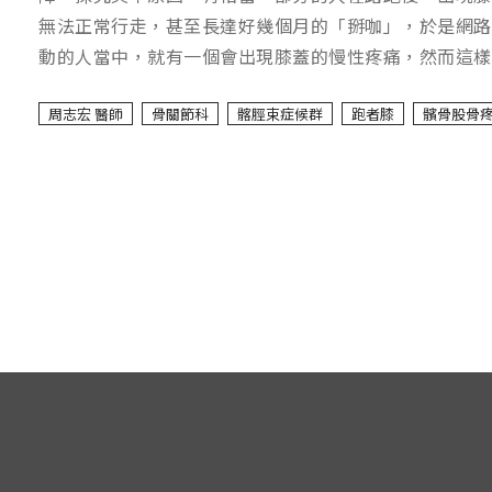
無法正常行走，甚至長達好幾個月的「掰咖」，於是網路
動的人當中，就有一個會出現膝蓋的慢性疼痛，然而這樣
周志宏 醫師
骨關節科
髂脛束症候群
跑者膝
髕骨股骨