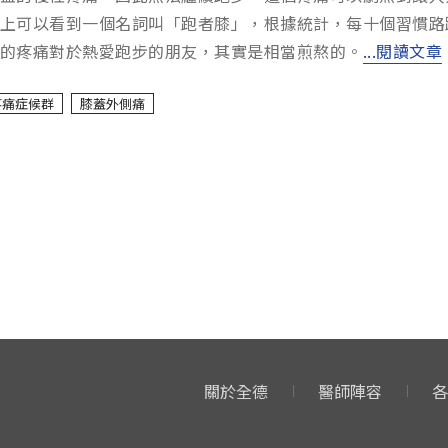
上可以看到一個名詞叫「跑者膝」，根據統計，每十個習慣路
的疼痛對於熱愛跑步的朋友，其實是相當煎熬的。
...閱讀文章
疼痛症候群
膝蓋外側痛
關於全德
醫師陣容
各