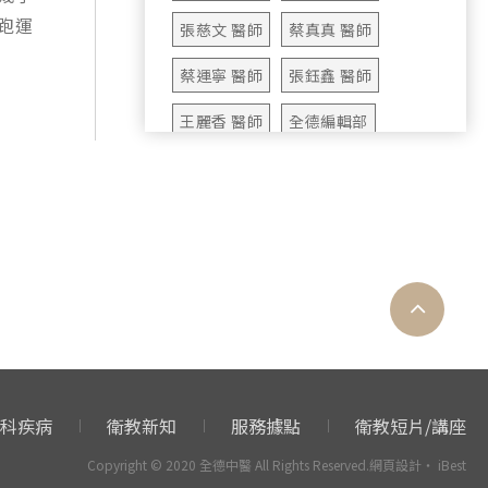
跑運
張慈文 醫師
蔡真真 醫師
蔡運寧 醫師
張鈺鑫 醫師
王麗香 醫師
全德編輯部
長新冠
新冠肺炎
心臟內科
皮膚科
身心科
骨關節科
婦科
血液腫瘤科
新陳代謝科
一般科
時節保養
中醫輕鬆談
病友故事
板機指
憂鬱症
科疾病
衛教新知
服務據點
衛教短片/講座
中醫心血管
人參
抽筋
Copyright © 2020 全德中醫 All Rights Reserved.
網頁設計
‧
iBest
口乾
子宮肌瘤
腦霧