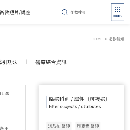
衛教短片/講座
menu
HOME
衛教新知
導引功法
醫療綜合資訊
11.30
篩選科別 / 屬性（可複選）
Filter subjects / attributes
下
張乃祐 醫師
周志宏 醫師
幾乎