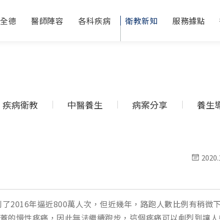
於全德
醫師陣容
各科疾病
衛教新知
服務據點
疾病衛教
中醫養生
病案分享
養生
2020.
了2016年逼近800萬人次，但近幾年，路跑人數比例有稍微
蓋的慢性疼痛，因此無法繼續跑步，這個疼痛可以劇烈到讓人