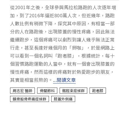
從2001年之後，全球參與馬拉松路跑的人次逐年增
加，到了2016年逼近800萬人次，但近幾年，路跑
人數比例有稍微下降，探究其中原因，有相當一部
分的人在路跑後，出現膝蓋的慢性疼痛，因此無法
繼續跑步，這個疼痛可以劇烈到讓人幾乎無法正常
行走，甚至長達好幾個月的「掰咖」，於是網路上
可以看到一個名詞叫「跑者膝」，根據統計，每十
個習慣路跑運動的人當中，就有一個會出現膝蓋的
慢性疼痛，然而這樣的疼痛對於熱愛跑步的朋友，
其實是相當煎熬的。
...閱讀文章
周志宏 醫師
骨關節科
髂脛束症候群
跑者膝
髕骨股骨疼痛症候群
膝蓋外側痛