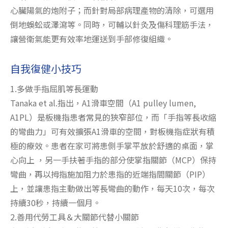
心臟陽氣的炮附子；而針對局部病理產物的清除，可選用
倒地蜈蚣或澤瀉等。同時，可輔以針灸及傷科理筋手法，
讓營衛氣能更有效率地運送到手部修復組織。
自我復健小技巧
1.多做手指屈肌等長運動
Tanaka et al.指出，A1滑車空間（A1 pulley lumen,
A1PL）是板機指患者常見的狹窄部位，而「手指等長收縮
的彎曲力」可有效擴張A1滑車的空間，對板機指症狀有積
極的療效。患者在家可將患側手掌平放於舒適的桌面，掌
心向上 ，另一手扶著手指的部分使掌指關節（MCP）保持
彎曲，再以拇指施加阻力於患指的近端指間關節（PIP）
上，並讓患指主動做出等長彎曲的動作，每天10次，每次
持續30秒，持續一個月。
2.善用代勞工具＆大關節代替小關節