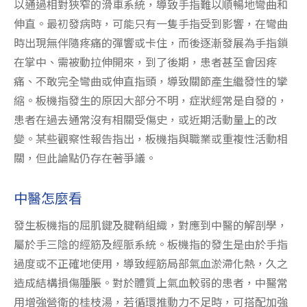
以通過相對狹窄的滑車系統，導致手指難以順暢地彎曲和
伸直。最初發病時，可能只有一隻手指受到影響，在彎曲
時出現無伴隨疼痛的彈響或卡住，而後逐漸發展為手指鎖
在掌中、需被動拉伸開來，到了後期，患者甚至會因疼
痛、不敢完全彎曲或伸直指頭，導致關節產生繼發性的攣
縮。板機指發生的原因大部分不明，症狀經常是自發的，
患者在過去通常沒有相關受傷史，或近期活動量上的改
變。某些觀察性報告指出，板機指與職業或重複性活動相
關，但此論點仍存在著爭議。
中醫怎麼看
發生板機指的屈肌鍵及腱鞘組織，對應到中醫的解剖學，
屬於手三陰的經筋及經脈系統。板機指的發生是由於手指
過度或不正確地使用，導致經筋局部氣血淤滯化熱，久之
造成結構損傷腫脹。對於體質上氣血較弱的患者，中醫常
用增強營衛的桂枝湯，若循環推動力不足時，可搭配加強