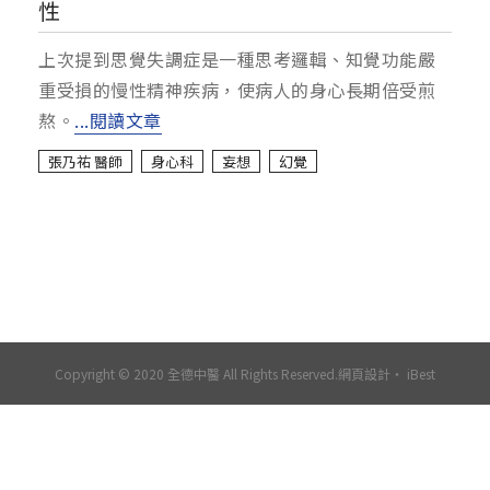
性
上次提到思覺失調症是一種思考邏輯、知覺功能嚴
重受損的慢性精神疾病，使病人的身心長期倍受煎
熬。
...閱讀文章
張乃祐 醫師
身心科
妄想
幻覺
Copyright © 2020 全德中醫 All Rights Reserved.
網頁設計
‧
iBest