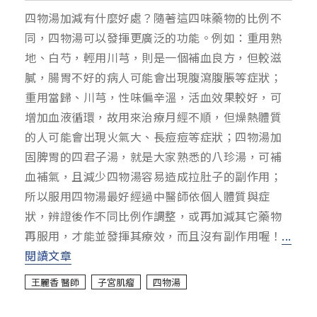
四物湯加減有什麼好處？隨著這四味藥物的比例不
同，四物湯可以發揮更廣泛的功能。例如：重用熟
地、白芍，輕用川芎，則是一個補血良方，但較滋
膩，腸胃不好的病人可能會出現腹瀉腹脹等症狀；
重用當歸、川芎，性味偏辛溫，活血效果較好，可
增加血液循環，故用來治療月經不順，但燥熱體質
的人可能會出現火氣大、長痘痘等症狀；四物湯加
固脾胃的四君子湯，就是大家熟悉的八珍湯，可補
血補氣，且減少四物湯容易造成拉肚子的副作用；
所以服用四物湯最好經過中醫師依個人體質與症
狀，辨證後作不同比例作調整，或再加減其它藥物
再服用，才能並發揮其療效，而且沒有副作用喔！
...
閱讀文章
王麗香 醫師
子宮肌瘤
四物湯