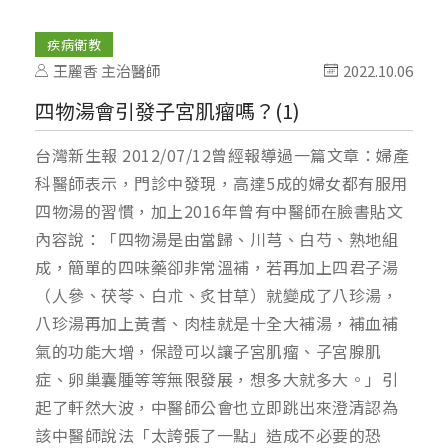
疾病衛教
王麗香 主治醫師
2022.10.06
四物湯會引發子宮肌瘤嗎？(1)
台灣新生報 2012/07/12曾經報導過一篇文章：婦產
科醫師表示，門診中發現，高達5成的婦女都有服用
四物湯的習慣，加上2016年曾有中醫師在臉書貼文
內容說：「四物湯是由當歸、川芎、白芍、熟地組
成，簡單的四味藥卻非常溫補，若再加上四君子湯
（人參、茯苓、白朮、炙甘草）就變成了八珍湯，
八珍湯再加上黃耆、肉桂就是十全大補湯，補血補
氣的功能大增，保證可以讓子宮肌瘤、子宮腺肌
症、卵巢囊腫等等無限發展，想多大就多大。」引
起了軒然大波，中醫師公會也立即跳出來澄清認為
該中醫師說法「太誇張了一點」造成不必要的恐