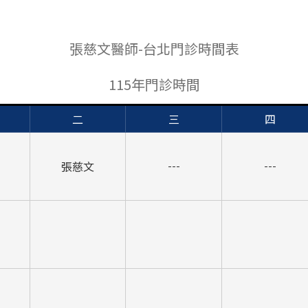
張慈文醫師-台北門診時間表
115年門診時間
二
三
四
張慈文
---
---