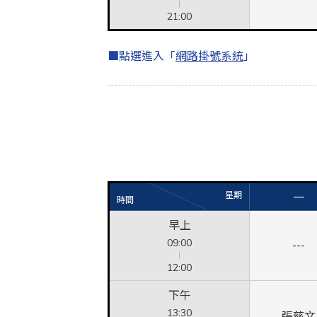
21:00
■點選進入「
網路掛號系統
」
星期
一
時間
早上
09:00
---
12:00
下午
13:30
張慈文