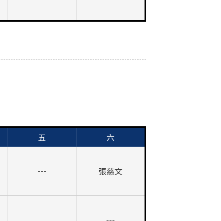
五
六
張慈文
---
---