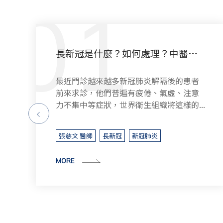
中醫幫助你輕鬆做放療
乳癌治療之路相當辛苦，放射線治療可以
破壞或消滅局部的癌細胞，但是在照射的
.
路徑附近，不免同時也損害正常細胞，產...
張慈文 醫師
血液腫瘤科
乳癌
色素沉澱
放療
MORE