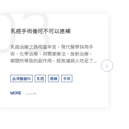
中西醫聯手治療乳癌
惡性腫瘤是國人十大死因之首，依據衛福
部統計資料指出，去年癌症奪走4萬8千多
條人命，占所有死亡人數28%，癌症已...
張慈文 醫師
血液腫瘤科
乳癌
調養
MORE