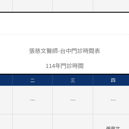
張慈文醫師-台中門診時間表
114年門診時間
二
三
四
---
---
---
張慈文