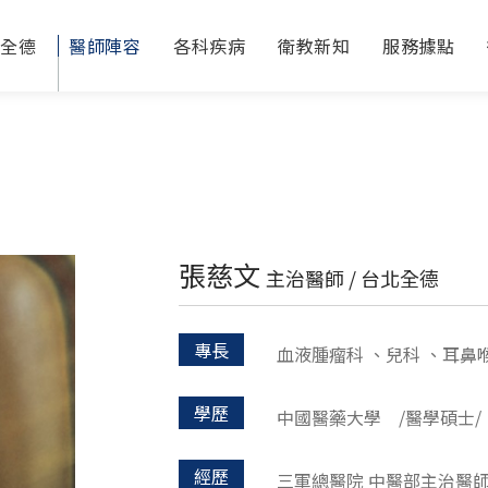
於全德
醫師陣容
各科疾病
衛教新知
服務據點
張慈文
主治醫師 / 台北全德
專長
血液腫瘤科 、兒科 、耳鼻
學歷
中國醫藥大學 /醫學碩士/
經歷
三軍總醫院 中醫部主治醫