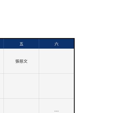
五
六
張慈文
---