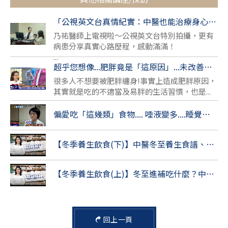
「公視英文台真情紀實：中醫也能治療身心疾病」
乃祐醫師上電視啦～公視英文台特別拍攝，更有
病患分享真實心路歷程，感動滿滿！
...
超乎您想像...肥胖竟是「這原因」...未改善下場慘!
很多人不想要被肥胖纏身!事實上造成肥胖原因，
其實就是吃的不適當及易胖的生活習慣，也是...
偏愛吃「這幾類」食物.... 唾液變多....睡覺後...易流口水!
【冬季養生飲食(下)】中醫冬至養生食譜、營養師外食推薦
【冬季養生飲食(上)】冬至進補吃什麼？中醫師公開飲食要點！
回上一頁