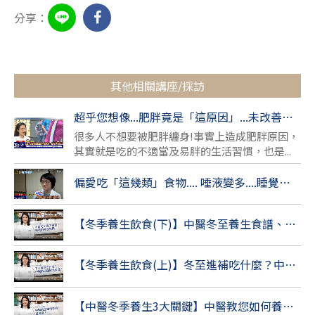
分享：
其他相關講座/採訪
超乎您想像...肥胖竟是「這原因」...未改善下場慘!
很多人不想要被肥胖纏身!事實上造成肥胖原因，
其實就是吃的不適當及易胖的生活習慣，也是...
偏愛吃「這幾類」食物.... 唾液變多....睡覺後...易流口水!
【冬季養生飲食(下)】中醫冬至養生食譜、營養師外食推薦
【冬季養生飲食(上)】冬至進補吃什麼？中醫師公開飲食要點！
【中醫冬季養生3大關鍵】中醫教您如何養陰、避風寒！