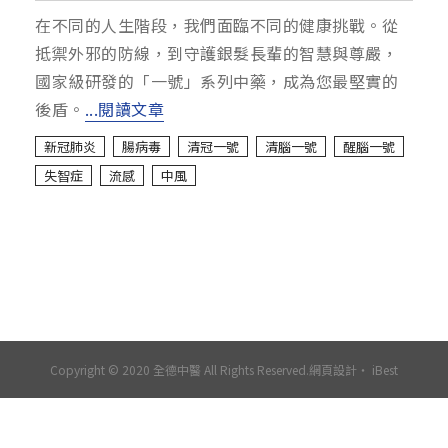
在不同的人生階段，我們面臨不同的健康挑戰。從
抵禦外邪的防線，到守護銀髮長輩的智慧與尊嚴，
國家級研發的「一號」系列中藥，成為您最堅實的
後盾。
...閱讀文章
新冠肺炎
腸病毒
清冠一號
清腦一號
醒腦一號
失智症
流感
中風
Copyright © 2020 全德中醫 All Rights Reserved.
網頁設計
‧
iBest