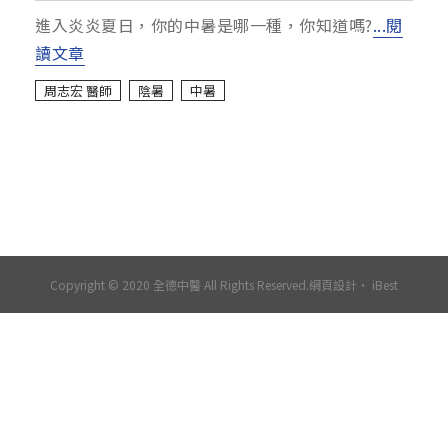
進入炎炎夏日，你的中暑是哪一種，你知道嗎?
...閱
讀文章
周志宏 醫師
陰暑
中暑
Copyright © 2020 全德中醫 All Rights Reserved.
網頁設計
‧
iBest