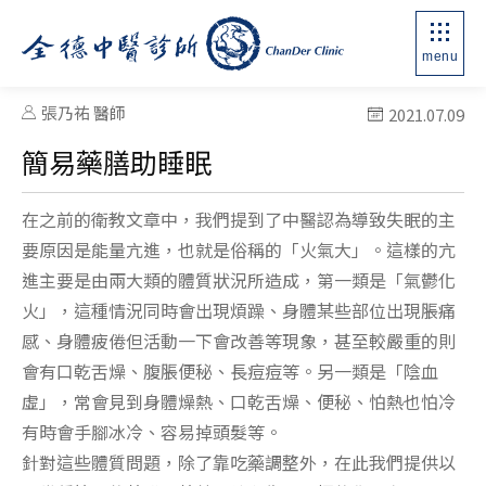
menu
張乃祐 醫師
2021.07.09
簡易藥膳助睡眠
在之前的衛教文章中，我們提到了中醫認為導致失眠的主
要原因是能量亢進，也就是俗稱的「火氣大」。這樣的亢
進主要是由兩大類的體質狀況所造成，第一類是「氣鬱化
火」，這種情況同時會出現煩躁、身體某些部位出現脹痛
感、身體疲倦但活動一下會改善等現象，甚至較嚴重的則
會有口乾舌燥、腹脹便秘、長痘痘等。另一類是「陰血
虛」，常會見到身體燥熱、口乾舌燥、便秘、怕熱也怕冷
有時會手腳冰冷、容易掉頭髮等。
針對這些體質問題，除了靠吃藥調整外，在此我們提供以