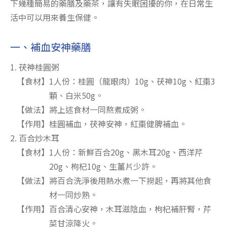
下幾種簡易的藥膳及藥茶，讓有失眠困擾的你，在日常生
活中可以用來養生保健。
一、補血安神藥膳
1. 茯神桂圓粥
【食材】1人份：桂圓（龍眼肉）10g、茯神10g、紅棗3
顆、白米50g。
【做法】將上述食材一同熬煮成粥。
【作用】桂圓補血，茯神安神，紅棗健脾補血。
2. 百合炒木耳
【食材】1人份：新鮮百合20g、黑木耳20g、西洋芹
20g、枸杞10g、生薑片少許。
【做法】將百合洗淨後用熱水煮一下撈起，再將其他食
材一同炒熟。
【作用】百合清心安神，木耳滋陰血，枸杞補肝腎，芹
菜甘涼降火。