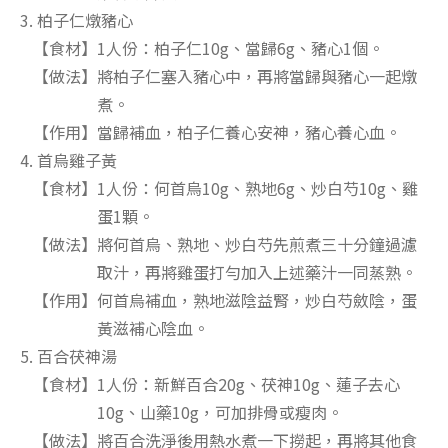
3. 柏子仁燉豬心
【食材】1人份：柏子仁10g、當歸6g、豬心1個。
【做法】將柏子仁塞入豬心中，再將當歸與豬心一起燉
煮。
【作用】當歸補血，柏子仁養心安神，豬心養心血。
4. 首烏雞子黃
【食材】1人份：何首烏10g、熟地6g、炒白芍10g、雞
蛋1顆。
【做法】將何首烏、熟地、炒白芍先煎煮三十分鐘過濾
取汁，再將雞蛋打勻加入上述藥汁一同蒸熟。
【作用】何首烏補血，熟地滋陰益腎，炒白芍斂陰，蛋
黃滋補心陰血。
5. 百合茯神湯
【食材】1人份：新鮮百合20g、茯神10g、蓮子去心
10g、山藥10g，可加排骨或瘦肉。
【做法】將百合洗淨後用熱水煮一下撈起，再將其他食