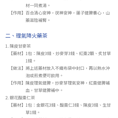
材一同煮湯。
【作用】百合清心安神，茯神安神，蓮子健脾養心，山
藥滋陰補腎。
二、理氣降火藥茶
1. 陳皮甘麥茶
【藥材】1包：陳皮3錢、炒麥芽3錢、紅棗2顆、炙甘草
1錢。
【做法】將上述藥材放入不織布袋中封口，再以熱水沖
泡或煎煮便可飲用。
【作用】陳皮理氣健脾，炒麥芽理氣安神，紅棗健脾補
血，甘草健脾補中。
2. 銀花酸棗仁茶
【藥材】1包：金銀花3錢、酸棗仁3錢、陳皮3錢、生甘
草1錢。