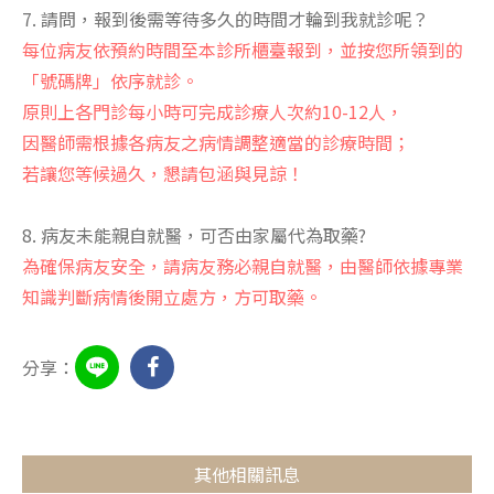
7. 請問，報到後需等待多久的時間才輪到我就診呢？
每位病友依預約時間至本診所櫃臺報到，並按您所領到的
「號碼牌」依序就診。
原則上各門診每小時可完成診療人次約10-12人，
因醫師需根據各病友之病情調整適當的診療時間；
若讓您等候過久，懇請包涵與見諒！
8. 病友未能親自就醫，可否由家屬代為取藥?
為確保病友安全，請病友務必親自就醫，由醫師依據專業
知識判斷病情後開立處方，方可取藥。
分享：
其他相關訊息