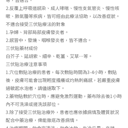
2.反覆上呼吸道感染、成人哮喘、慢性支氣管炎、慢性咳
嗽、肺氣腫等疾病，皆可經由此療法協助，以改善症狀。
不適合接受三伏貼療法的對象
1.孕婦、背部局部皮膚發炎者。
2.感冒中，發燒、咽喉發炎者，皆不適合。
三伏貼藥材成份
白芥子、延胡索、細辛、乾薑、艾草…等。
三伏貼治療注意事項
1.穴位敷貼治療的患者，每次敷貼時間為3-4小時，敷貼
後，皮膚可能會出現輕度搔癢或灼熱刺痛感，若嚴重皮膚
過敏起水泡者，請儘速取下。
2.藥物貼敷於穴位時，應避免激烈運動，藥布除去後1小時
內不可洗澡或搓洗該部位。
3.除了接受三伏貼治療外，患者也應依據病情及體質狀況
配合中藥治療，俾能徹底改善病情。
4.治療期間，飲食宜清淡，勿食冰飲、生冷瓜果、辛辣…