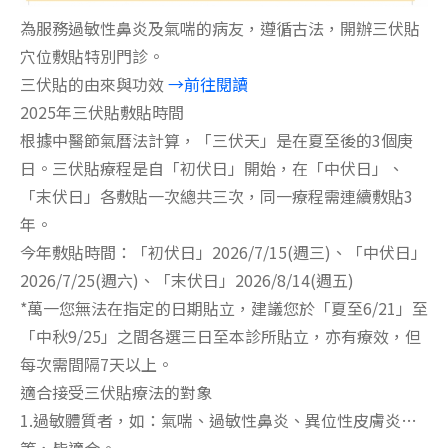
為服務過敏性鼻炎及氣喘的病友，遵循古法，開辦三伏貼
穴位敷貼特別門診。
三伏貼的由來與功效
→前往閱讀
2025年三伏貼敷貼時間
根據中醫節氣曆法計算，「三伏天」是在夏至後的3個庚
日。三伏貼療程是自「初伏日」開始，在「中伏日」、
「末伏日」各敷貼一次總共三次，同一療程需連續敷貼3
年。
今年敷貼時間：「初伏日」2026/7/15(週三)、「中伏日」
2026/7/25(週六)、「末伏日」2026/8/14(週五)
*萬一您無法在指定的日期貼立，建議您於「夏至6/21」至
「中秋9/25」之間各選三日至本診所貼立，亦有療效，但
每次需間隔7天以上。
適合接受三伏貼療法的對象
1.過敏體質者，如：氣喘、過敏性鼻炎、異位性皮膚炎…
等，皆適合。