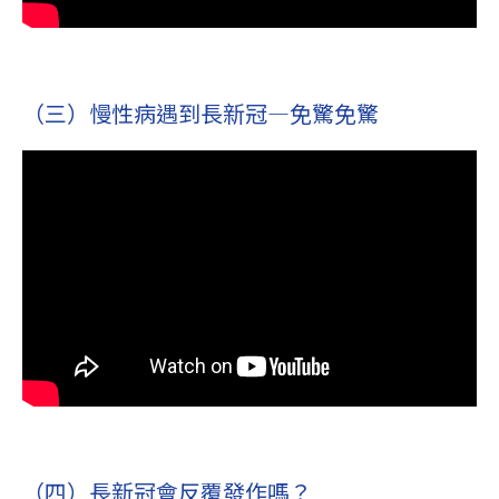
（三）慢性病遇到長新冠—免驚免驚
（四）長新冠會反覆發作嗎？