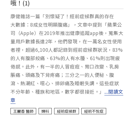
哦！(1)
康健雜誌一篇「別懷疑了！經前症候群真的存在
大數據：8成女性明顯腹痛」，文章中提到「蘋果公
司（Apple）在2019年推出健康追蹤app後，蒐集大
量用戶數據長達2年，他們發現，在一萬名女性使用
者裡，超過6,100人都記錄到經前症候群狀況，83%
的人有腹部絞痛、63%的人有水腫、61%則出現疲
倦感。此外，有一半的人冒痘痘、胃口改變、乳房
脹痛、頭痛及下背疼痛；三分之一的人便秘、腹
瀉、熱潮紅、噁心、排卵痛及睡眠失調。這些症狀
不分年齡、種族和地區，數字都很接近。」
...閱讀文
章
王麗香 醫師
婦科
經前症候群
經前不悅症