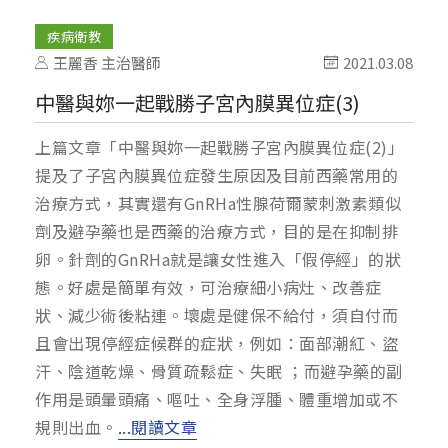
疾病衛教
王麗香 主治醫師
2021.03.08
中醫與妳一起戰勝子宮內膜異位症(3)
上篇文章「中醫與妳一起戰勝子宮內膜異位症(2)」
提及了子宮內膜異位症發生原因及目前西藥常用的
治療方式，其實還有GnRHa性腺荷爾蒙刺激素類似
劑及避孕藥也是西藥的治療方式，目的是在抑制排
卵。針劑的GnRHa就是讓女性進入「假停經」的狀
態。好處是簡單有效，可治療細小病灶、改善症
狀、減少術後粘連。壞處是健保不給付，須自付而
且會出現停經症候群的症狀，例如：面部潮紅、盜
汗、陰道乾燥、骨質疏鬆症、失眠 ；而避孕藥的副
作用是頭暈頭痛、嘔吐、全身浮腫、體重增加或不
規則出血。
...閱讀文章